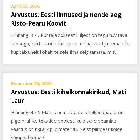
April 22, 2026
Arvustus: Eesti linnused ja nende aeg,
Risto-Pearu Koovit
Hinnang: 3 /5 Puhtajaloolisest küljest on tegu huvitava
teosega, kuid autori tähelepanu on hajunud ja tema pilk
hüppab ühelt kohalt teisele ilma selgitamata, mis…
December 30, 2025
Arvustus: Eesti kihelkonnakirikud, Mati
Laur
Hinnang: 4 / 5 Mati Lauri ülevaade kihelkondadest on
pigem lühike tekstide poolest, kuid selle peamine
väärtus on rikkalik pildimaterjali. Neist piltidest kõige
sümpaatsemad…