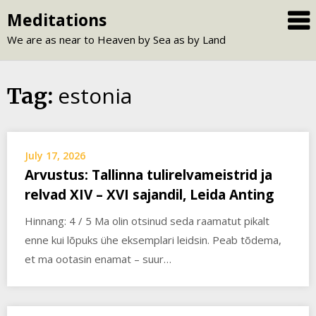
Skip
Meditations
to
We are as near to Heaven by Sea as by Land
content
estonia
Tag:
July 17, 2026
Arvustus: Tallinna tulirelvameistrid ja
relvad XIV – XVI sajandil, Leida Anting
Hinnang: 4 / 5 Ma olin otsinud seda raamatut pikalt
enne kui lõpuks ühe eksemplari leidsin. Peab tõdema,
et ma ootasin enamat – suur…