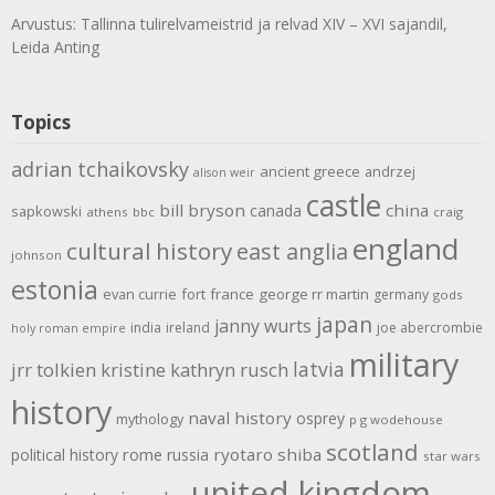
Arvustus: Tallinna tulirelvameistrid ja relvad XIV – XVI sajandil,
Leida Anting
Topics
adrian tchaikovsky
ancient greece
andrzej
alison weir
castle
bill bryson
china
canada
sapkowski
athens
bbc
craig
england
cultural history
east anglia
johnson
estonia
evan currie
fort
france
george rr martin
germany
gods
japan
janny wurts
india
ireland
joe abercrombie
holy roman empire
military
latvia
jrr tolkien
kristine kathryn rusch
history
naval history
osprey
mythology
p g wodehouse
scotland
rome
ryotaro shiba
political history
russia
star wars
united kingdom