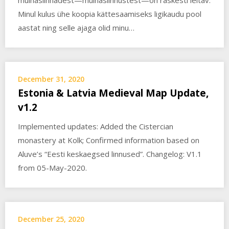
muinaslinnadest—muinaslinnustest—on raskesti leitav.
Minul kulus ühe koopia kättesaamiseks ligikaudu pool
aastat ning selle ajaga olid minu…
December 31, 2020
Estonia & Latvia Medieval Map Update,
v1.2
Implemented updates: Added the Cistercian
monastery at Kolk; Confirmed information based on
Aluve’s “Eesti keskaegsed linnused”. Changelog: V1.1
from 05-May-2020.
December 25, 2020