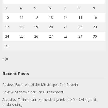
3
4
5
6
7
8
9
10
11
12
13
14
15
16
17
18
19
20
21
22
23
24
25
26
27
28
29
30
31
« Jul
Recent Posts
Review: Explorers of the Mississippi, Tim Severin
Review: Stonewielder, Ian C. Esslemont
Arvustus: Tallinna tulirelvameistrid ja relvad XIV – XVI sajandil,
Leida Anting