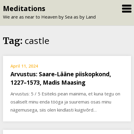
Skip
Meditations
to
We are as near to Heaven by Sea as by Land
content
castle
Tag:
April 11, 2024
Arvustus: Saare-Lääne piiskopkond,
1227–1573, Madis Maasing
Arvustus: 5 / 5 Esiteks pean mainima, et kuna tegu on
osaliselt minu enda tööga ja suuremas osas minu
nägemusega, siis olen kindlasti kuigivõrd…