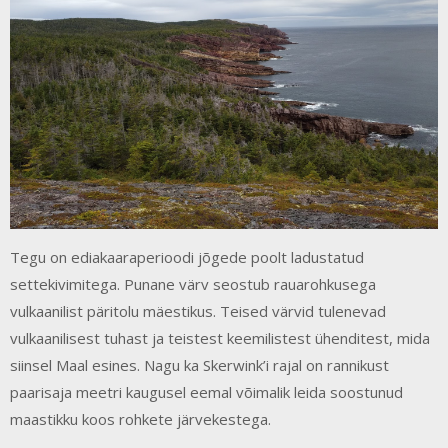
Tegu on ediakaaraperioodi jõgede poolt ladustatud
settekivimitega. Punane värv seostub rauarohkusega
vulkaanilist päritolu mäestikus. Teised värvid tulenevad
vulkaanilisest tuhast ja teistest keemilistest ühenditest, mida
siinsel Maal esines. Nagu ka Skerwink’i rajal on rannikust
paarisaja meetri kaugusel eemal võimalik leida soostunud
maastikku koos rohkete järvekestega.