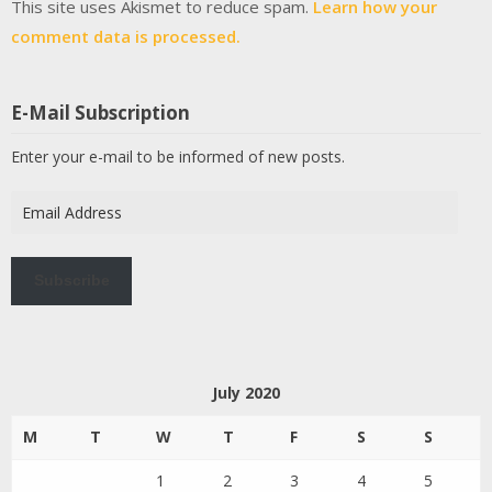
This site uses Akismet to reduce spam.
Learn how your
comment data is processed.
E-Mail Subscription
Enter your e-mail to be informed of new posts.
Email
Address
Subscribe
July 2020
M
T
W
T
F
S
S
1
2
3
4
5