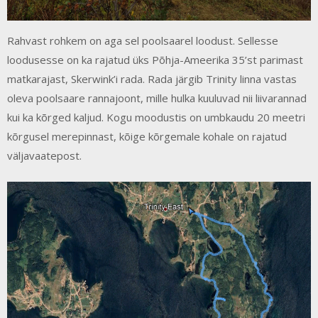
Rahvast rohkem on aga sel poolsaarel loodust. Sellesse
loodusesse on ka rajatud üks Põhja-Ameerika 35’st parimast
matkarajast, Skerwink’i rada. Rada järgib Trinity linna vastas
oleva poolsaare rannajoont, mille hulka kuuluvad nii liivarannad
kui ka kõrged kaljud. Kogu moodustis on umbkaudu 20 meetri
kõrgusel merepinnast, kõige kõrgemale kohale on rajatud
väljavaatepost.