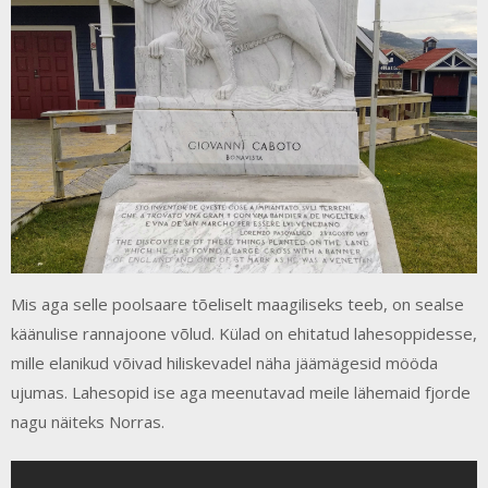
Mis aga selle poolsaare tõeliselt maagiliseks teeb, on sealse
käänulise rannajoone võlud. Külad on ehitatud lahesoppidesse,
mille elanikud võivad hiliskevadel näha jäämägesid mööda
ujumas. Lahesopid ise aga meenutavad meile lähemaid fjorde
nagu näiteks Norras.