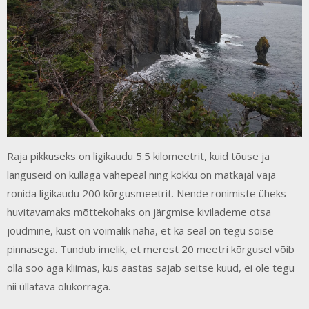
Raja pikkuseks on ligikaudu 5.5 kilomeetrit, kuid tõuse ja
languseid on küllaga vahepeal ning kokku on matkajal vaja
ronida ligikaudu 200 kõrgusmeetrit. Nende ronimiste üheks
huvitavamaks mõttekohaks on järgmise kivilademe otsa
jõudmine, kust on võimalik näha, et ka seal on tegu soise
pinnasega. Tundub imelik, et merest 20 meetri kõrgusel võib
olla soo aga kliimas, kus aastas sajab seitse kuud, ei ole tegu
nii üllatava olukorraga.