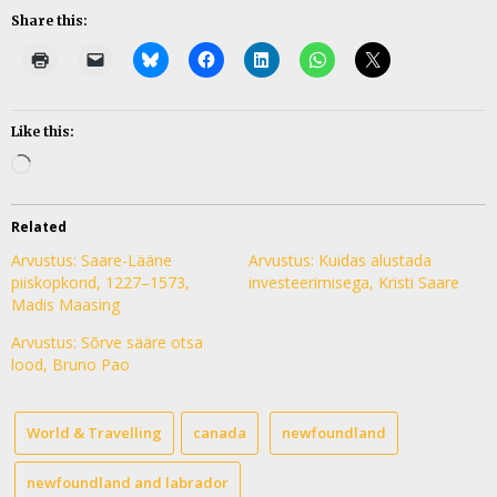
Share this:
Like this:
Loading…
Related
Arvustus: Saare-Lääne
Arvustus: Kuidas alustada
piiskopkond, 1227–1573,
investeerimisega, Kristi Saare
Madis Maasing
Arvustus: Sõrve sääre otsa
lood, Bruno Pao
World & Travelling
canada
newfoundland
newfoundland and labrador