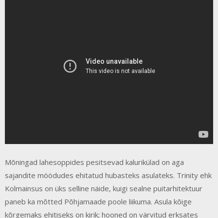
Mõningad lahesoppides pesitsevad kalurikülad on aga
sajandite möödudes ehitatud hubasteks asulateks. Trinity ehk
Kolmainsus on üks selline näide, kuigi sealne puitarhitektuur
paneb ka mõtted Põhjamaade poole liikuma. Asula kõige
kõrgemaks ehitiseks on kirik; hooned on värvitud erksates