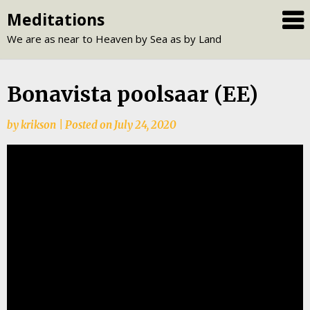
Skip
Meditations
to
We are as near to Heaven by Sea as by Land
content
Bonavista poolsaar (EE)
by
krikson
|
Posted on
July 24, 2020