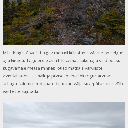
Miks King’s Cove’ist algav rada nii külastamisväärne on selgub
aga kiiresti. Tegu ei ole ainult ilusa majakakohaga vaid edasi,
sügavamale metsa minnes jõuab matkaja värviliste
kivimikihtideni. Ka hallil ja pilvisel päeval oli tegu värvilise
kohaga; kuidas need vaated näevad välja suvepäikese all võib
vaid ette kujutada.