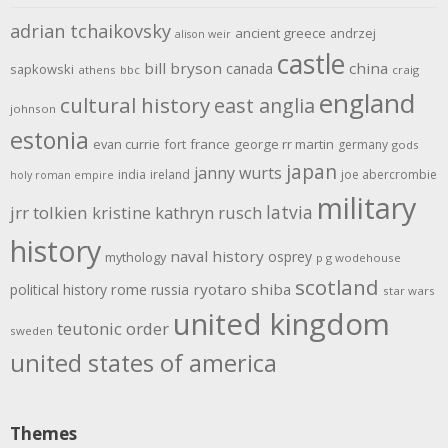
adrian tchaikovsky
ancient greece
andrzej
alison weir
castle
bill bryson
china
canada
sapkowski
athens
bbc
craig
england
cultural history
east anglia
johnson
estonia
evan currie
fort
france
george rr martin
germany
gods
japan
janny wurts
india
ireland
joe abercrombie
holy roman empire
military
latvia
jrr tolkien
kristine kathryn rusch
history
naval history
osprey
mythology
p g wodehouse
scotland
rome
ryotaro shiba
political history
russia
star wars
united kingdom
teutonic order
sweden
united states of america
Themes