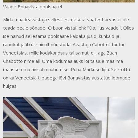
Vaade Bonavista poolsaarel
Mida maadeavastaja sellest esimesest vaatest arvas ei ole
teada peale sõnade “O buon vista!” ehk “Oo, ilus vaade!”. Olles
ise näinud sellesama poolsaare kaldakaljusid, künkaid ja
rannikut jääb üle ainult nõustuda. Avastaja Cabot oli tuntud
Veneetsias, mille kodakondsus tal samuti oli, aga Zuan
Chabotto nime all. Oma kodumaa auks lõi ta Uue maailma
maasse oma ainsal maabumisel Püha Markuse lipu. Seetõttu
on ka Veneetsia tiibadega lõvi Bonavistas austatud loomade
hulgas.