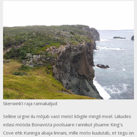
Skerwink’i raja rannakaljud
Selline ürgne ilu mõjub vast meist kõigile mingil moel. Liikudes
edasi mööda Bonavista poolsaare rannikut jõuame King’s
Cove ehk Kuninga abaja linnani, mille moto kuulutab, et tegu on