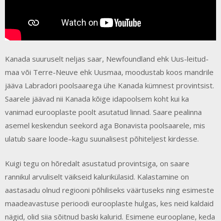
Kanada suuruselt neljas saar, Newfoundland ehk Uus-leitud-
maa või Terre-Neuve ehk Uusmaa, moodustab koos mandrile
jääva Labradori poolsaarega ühe Kanada kümnest provintsist.
Saarele jäävad nii Kanada kõige idapoolsem koht kui ka
vanimad eurooplaste poolt asutatud linnad. Saare pealinna
asemel keskendun seekord aga Bonavista poolsaarele, mis
ulatub saare loode–kagu suunalisest põhiteljest kirdesse.
Kuigi tegu on hõredalt asustatud provintsiga, on saare
rannikul arvuliselt väikseid kalurikülasid. Kalastamine on
aastasadu olnud regiooni põhiliseks väärtuseks ning esimeste
maadeavastuse perioodi eurooplaste hulgas, kes neid kaldaid
nägid, olid siia sõitnud baski kalurid. Esimene eurooplane, keda