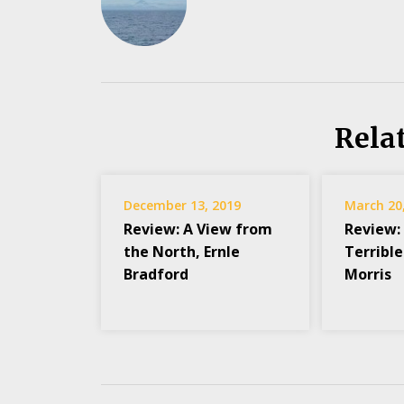
Rela
December 13, 2019
March 20
Review: A View from
Review:
the North, Ernle
Terrible
Bradford
Morris