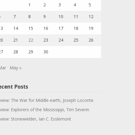
1
2
3
4
5
6
7
8
9
10
11
12
13
14
15
16
17
18
19
20
21
22
23
24
25
26
27
28
29
30
Mar
May »
ecent Posts
view: The War for Middle-earth, Joseph Loconte
view: Explorers of the Mississippi, Tim Severin
view: Stonewielder, Ian C. Esslemont