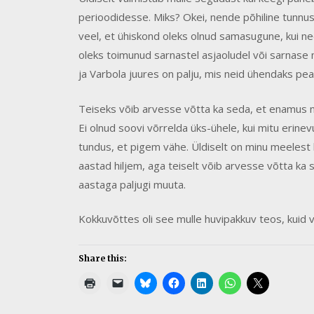
perioodidesse. Miks? Okei, nende põhiline tunnus
veel, et ühiskond oleks olnud samasugune, kui n
oleks toimunud sarnastel asjaoludel või sarnase 
ja Varbola juures on palju, mis neid ühendaks pe
Teiseks võib arvesse võtta ka seda, et enamus nei
Ei olnud soovi võrrelda üks-ühele, kui mitu erinevu
tundus, et pigem vähe. Üldiselt on minu meeles
aastad hiljem, aga teiselt võib arvesse võtta ka
aastaga paljugi muuta.
Kokkuvõttes oli see mulle huvipakkuv teos, kuid
Share this: