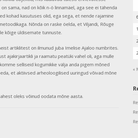
 on sama, nad on kõik n-ö linnamäel, aga see ei tähenda
eed kohad kasutuses olid, ega sega, et nende rajamine
metoodikaga. Nõnda on raske öelda, et Viljandi, Rõuge
ale kõige üldisemate tunnuste.
st artiklitest on ilmunud juba Imelise Ajaloo numbrites.
st ajakirjaartikli ja raamatu peatüki vahel oli, aga mulle
t komme selliseid kogumikke välja anda pigem mõned
« 
 seda, et aktiivsed arheoloogilised uuringud võivad mõne
R
 vahest oleks võinud oodata mõne aasta.
Re
Re
Re