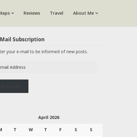
Maps
Reviews
Travel
About Me
Mail Subscription
ter your e-mail to be informed of new posts.
ail
dress
Subscribe
April 2026
M
T
W
T
F
S
S