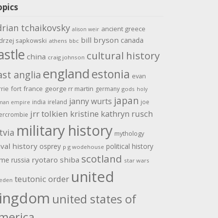
opics
drian tchaikovsky
ancient greece
alison weir
bill bryson
canada
drzej sapkowski
athens
bbc
astle
cultural history
china
craig johnson
england
estonia
ast anglia
evan
rrie
fort
france
george rr martin
germany
gods
holy
japan
janny wurts
india
ireland
joe
man empire
jrr tolkien
kristine kathryn rusch
ercrombie
military history
tvia
mythology
val history
osprey
political history
p g wodehouse
scotland
ome
ryotaro shiba
russia
star wars
united
teutonic order
eden
ingdom
united states of
merica