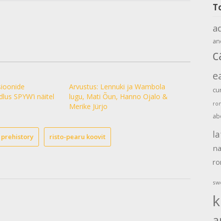
T
a
an
c
e
sioonide
Arvustus: Lennuki ja Wambola
cu
dlus SPYW’i näitel
lugu, Mati Õun, Hanno Ojalo &
ro
Merike Jürjo
ab
la
prehistory
risto-pearu koovit
na
r
sw
k
a