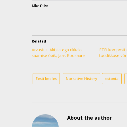
Like this:
Related
Arvustus: Aktsiatega rikkaks
ETFi komposit
saamise õpik, Jaak Roosaare
tootlikkuse võr
Eesti keeles
Narrative History
estonia
About the author