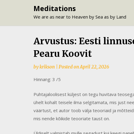
Skip
Meditations
to
We are as near to Heaven by Sea as by Land
content
Arvustus: Eesti linnus
Pearu Koovit
by
krikson
|
Posted on
April 22, 2026
Hinnang: 3 /5
Puhtajaloolisest küljest on tegu huvitava teosega
ühelt kohalt teisele ilma selgitamata, mis just 
väärtust, et autor toob välja teooriaid ja mõttei
mis nende kõikide teooriate taust on.
Üldiselt valmistab mulle segadust kui keegi pane