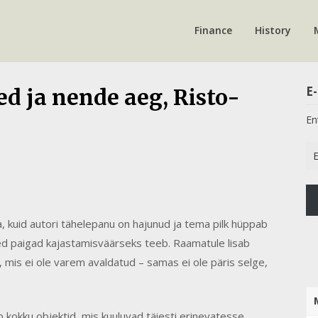
Finance
History
E-
ed ja nende aeg, Risto-
En
Em
Ad
, kuid autori tähelepanu on hajunud ja tema pilk hüppab
need paigad kajastamisväärseks teeb. Raamatule lisab
d, mis ei ole varem avaldatud – samas ei ole päris selge,
b kokku objektid, mis kuuluvad täiesti erinevatesse