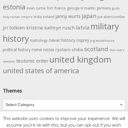
estonia
evan currie
fort
france
george rr martin
germany
gods
japan
janny wurts
india
ireland
joe abercrombie
holy roman empire
military
latvia
jrr tolkien
kristine kathryn rusch
history
naval history
osprey
mythology
p g wodehouse
scotland
rome
ryotaro shiba
political history
russia
star wars
united kingdom
teutonic order
sweden
united states of america
Themes
Themes
This website uses cookies to improve your experience. We will
assume you're ok with this, but you can opt-out if you wish.