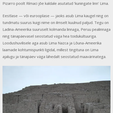
Pizarro poolt Rímaci jõe kaldale asutatud ‘kuningate linn’ Lima.
Eestlase — või eurooplase — jaoks asub Lima kaugel ning on
tundmatu suurus kuigi nime on ilmselt kuulnud paljud. Tegu on
Ladina-Ameerika suuruselt kolmanda linnaga, Peruu pealinnaga
ning tänapäevasel seostatud väga hea toidukultuuriga.
Loodushuvilisele aga asub Lima Nazca ja Lõuna-Ameerika
laamade kohtumispunkti ligidal, millest tingituna on Lima
ajalugu ja tänapäev väga lähedalt seostatud maavärinatega.