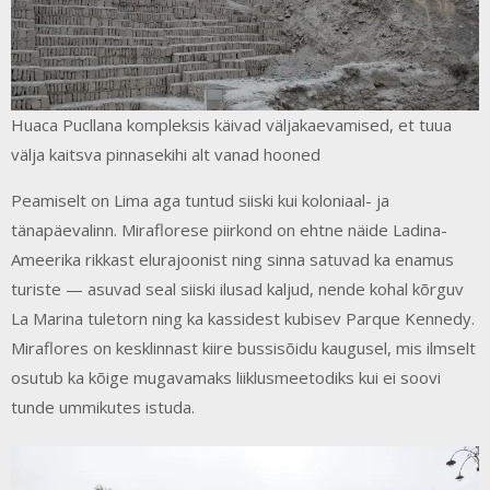
Huaca Pucllana kompleksis käivad väljakaevamised, et tuua
välja kaitsva pinnasekihi alt vanad hooned
Peamiselt on Lima aga tuntud siiski kui koloniaal- ja
tänapäevalinn. Miraflorese piirkond on ehtne näide Ladina-
Ameerika rikkast elurajoonist ning sinna satuvad ka enamus
turiste — asuvad seal siiski ilusad kaljud, nende kohal kõrguv
La Marina tuletorn ning ka kassidest kubisev Parque Kennedy.
Miraflores on kesklinnast kiire bussisõidu kaugusel, mis ilmselt
osutub ka kõige mugavamaks liiklusmeetodiks kui ei soovi
tunde ummikutes istuda.