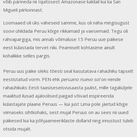
võib pärineda nii Iquitosest Amazonase kaldail kui ka San
Migueli piirkonnast.
Loomaaed oli üks väheseid samme, kus oli näha mingisugust
soovi ühildada Peruu kõige rikkamaid ja vaesemaid. Tegu oli
rahvapargiga, mis annab võimaluse 15 Peruu uue päikese
eest külastada tervet riiki. Peamiselt kohtasime ainult
kohalikke selles pargis.
Peruu uus päike oleks tõesti seal kasutatava rahaühiku täpselt
eestistatud vorm. PEN ehk
peruano nuevo sol
on nende
rahaühikuks Eesti taasiseseisvusaasta juulist, mille tagaküljele
maalitud ilusad ajaloolised paigad võivad inspireerida
külastajate plaane Peruus — kui just Lima pole jäetud kõige
viimaseks sihtkohaks, sest mujal Peruus on au sees nii uued
päikesed kui ka põhjaameeriklaste dollarid ning innustust tuleb
otsida mujalt.