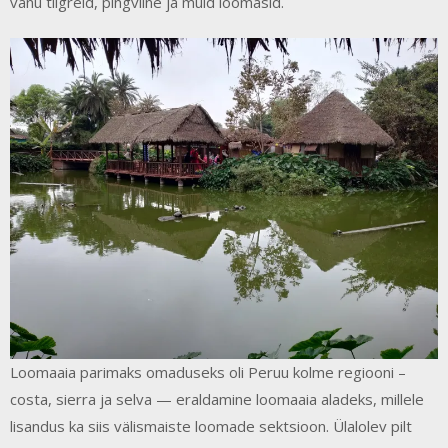
vanu tiigreid, pingviine ja muid loomasid.
Loomaaia parimaks omaduseks oli Peruu kolme regiooni –
costa, sierra ja selva — eraldamine loomaaia aladeks, millele
lisandus ka siis välismaiste loomade sektsioon. Ülalolev pilt