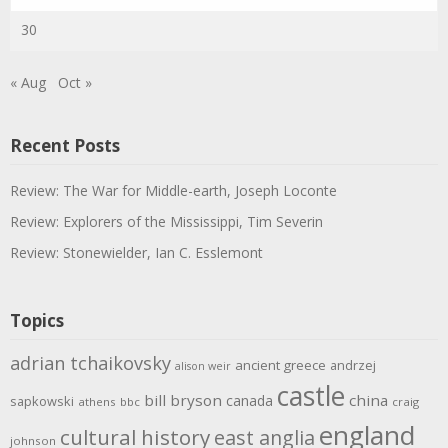
30
« Aug
Oct »
Recent Posts
Review: The War for Middle-earth, Joseph Loconte
Review: Explorers of the Mississippi, Tim Severin
Review: Stonewielder, Ian C. Esslemont
Topics
adrian tchaikovsky
ancient greece
andrzej
alison weir
castle
bill bryson
china
canada
sapkowski
athens
bbc
craig
england
cultural history
east anglia
johnson