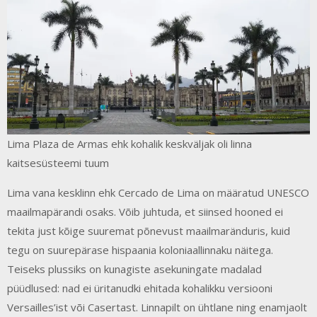
Lima Plaza de Armas ehk kohalik keskväljak oli linna
kaitsesüsteemi tuum
Lima vana kesklinn ehk Cercado de Lima on määratud UNESCO
maailmapärandi osaks. Võib juhtuda, et siinsed hooned ei
tekita just kõige suuremat põnevust maailmaränduris, kuid
tegu on suurepärase hispaania koloniaallinnaku näitega.
Teiseks plussiks on kunagiste asekuningate madalad
püüdlused: nad ei üritanudki ehitada kohalikku versiooni
Versailles’ist või Casertast. Linnapilt on ühtlane ning enamjaolt