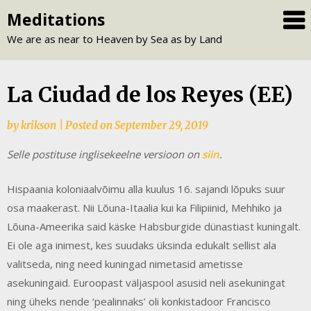
Skip
Meditations
to
We are as near to Heaven by Sea as by Land
content
La Ciudad de los Reyes (EE)
by
krikson
|
Posted on
September 29, 2019
Selle postituse inglisekeelne versioon on
siin
.
Hispaania koloniaalvõimu alla kuulus 16. sajandi lõpuks suur
osa maakerast. Nii Lõuna-Itaalia kui ka Filipiinid, Mehhiko ja
Lõuna-Ameerika said käske Habsburgide dünastiast kuningalt.
Ei ole aga inimest, kes suudaks üksinda edukalt sellist ala
valitseda, ning need kuningad nimetasid ametisse
asekuningaid. Euroopast väljaspool asusid neli asekuningat
ning üheks nende ‘pealinnaks’ oli konkistadoor Francisco