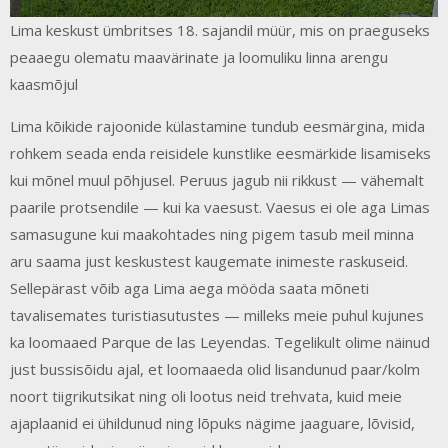
Lima keskust ümbritses 18. sajandil müür, mis on praeguseks
peaaegu olematu maavärinate ja loomuliku linna arengu
kaasmõjul
Lima kõikide rajoonide külastamine tundub eesmärgina, mida
rohkem seada enda reisidele kunstlike eesmärkide lisamiseks
kui mõnel muul põhjusel. Peruus jagub nii rikkust — vähemalt
paarile protsendile — kui ka vaesust. Vaesus ei ole aga Limas
samasugune kui maakohtades ning pigem tasub meil minna
aru saama just keskustest kaugemate inimeste raskuseid.
Sellepärast võib aga Lima aega mööda saata mõneti
tavalisemates turistiasutustes — milleks meie puhul kujunes
ka loomaaed Parque de las Leyendas. Tegelikult olime näinud
just bussisõidu ajal, et loomaaeda olid lisandunud paar/kolm
noort tiigrikutsikat ning oli lootus neid trehvata, kuid meie
ajaplaanid ei ühildunud ning lõpuks nägime jaaguare, lõvisid,