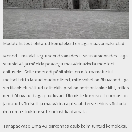
Mudatellistest ehitatud kompleksid on aga maavärinakindlad
Mõned Lima alal tegutsenud vanadest tsivilisatsioonidest aga
suutsid välja mõelda peaaegu maavärinakindla meetodi
ehituseks. Selle meetodi põhitalaks on n.ö. raamaturiiuli
taoliselt ritta laotud mudatellised, mille vahel on õhuvahed. Iga
vertikaalselt sätitud tellisekihi peal on horisontaalne kiht, milles
need õhuvahed aga puuduvad. Ülemiste korruste koormus on
jaotatud võrdselt ja maavärina ajal saab terve ehitis võnkuda
ilma oma struktuurset kindlust kaotamata.
Tänapäevase Lima 43 piirkonnas asub kolm tuntud kompleksi,