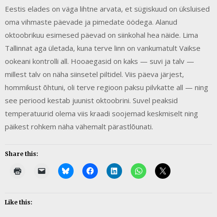
Eestis elades on väga lihtne arvata, et sügiskuud on üksluised
oma vihmaste päevade ja pimedate öödega. Alanud
oktoobrikuu esimesed päevad on siinkohal hea näide. Lima
Tallinnat aga ületada, kuna terve linn on vankumatult Vaikse
ookeani kontrolli all. Hooaegasid on kaks — suvi ja talv —
millest talv on näha siinsetel piltidel. Viis päeva järjest,
hommikust õhtuni, oli terve regioon paksu pilvkatte all — ning
see periood kestab juunist oktoobrini. Suvel peaksid
temperatuurid olema viis kraadi soojemad keskmiselt ning
päikest rohkem näha vähemalt pärastlõunati.
Share this:
Like this: