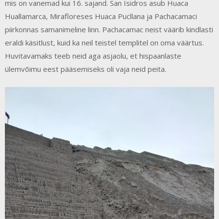
mis on vanemad kui 16. sajand. San Isidros asub Huaca
Huallamarca, Mirafloreses Huaca Pucllana ja Pachacamaci
piirkonnas samanimeline linn. Pachacamac neist väärib kindlasti
eraldi käsitlust, kuid ka neil teistel templitel on oma väärtus.
Huvitavamaks teeb neid aga asjaolu, et hispaanlaste
ülemvõimu eest pääsemiseks oli vaja neid peita.